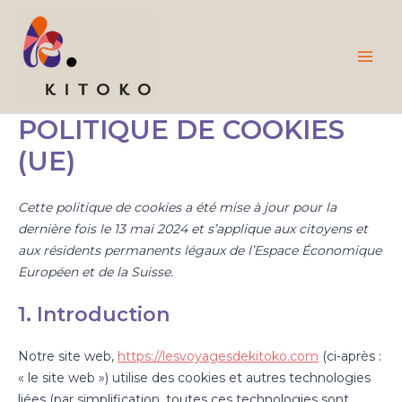
Consent
Consent
Consent
Préféren
Marketi
Aller
Mai
to
to
to
au
service
service
service
Men
contenu
elementor
wordpress
divers
POLITIQUE DE COOKIES
(UE)
Cette politique de cookies a été mise à jour pour la
dernière fois le 13 mai 2024 et s’applique aux citoyens et
aux résidents permanents légaux de l’Espace Économique
Européen et de la Suisse.
1. Introduction
Notre site web,
https://lesvoyagesdekitoko.com
(ci-après :
« le site web ») utilise des cookies et autres technologies
liées (par simplification, toutes ces technologies sont